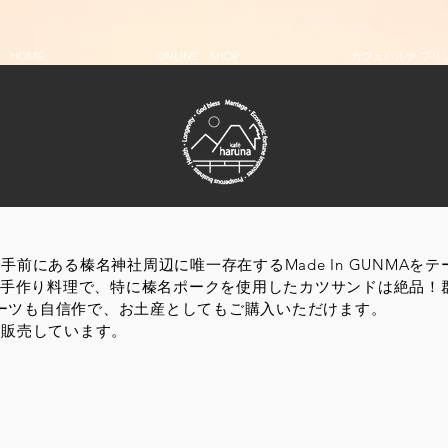
HOME
ONLINE SHOP
カフェハルナ プリ
前にある榛名神社周辺に唯一存在するMade In GUNMAを
た手作り料理で、特に榛名ポークを使用したカツサンドは絶品！
のスウィーツも自信作で、お土産としてもご購入いただけます。
示販売しています。