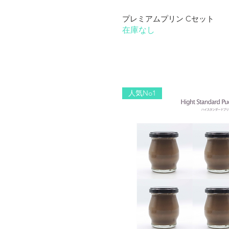
クイック
プレミアムプリン Cセット
在庫なし
人気No1