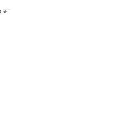
イックビュー
B-SET